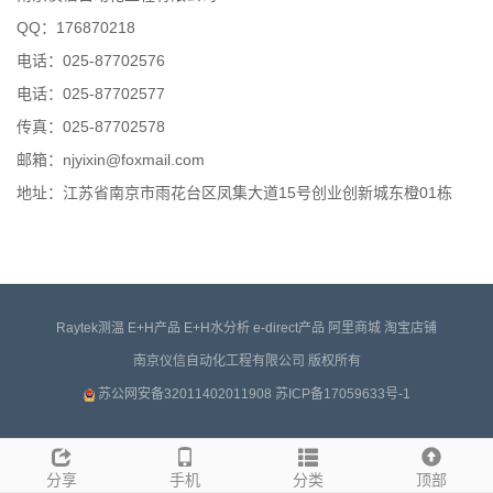
QQ：176870218
电话：025-87702576
电话：025-87702577
传真：025-87702578
邮箱：njyixin@foxmail.com
地址：江苏省南京市雨花台区凤集大道15号创业创新城东橙01栋
Raytek测温
E+H产品
E+H水分析
e-direct产品
阿里商城
淘宝店铺
南京仪信自动化工程有限公司 版权所有
苏公网安备32011402011908
苏ICP备17059633号-1
分享
手机
分类
顶部