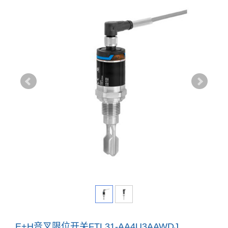
E+H音叉限位开关FTL31-AA4U3AAWDJ