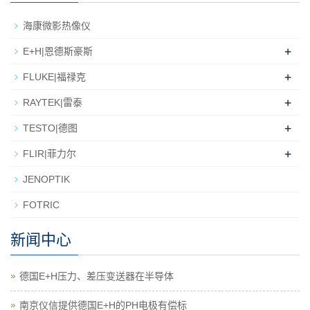
海康微影热像仪
+
E+H|恩德斯豪斯
+
FLUKE|福禄克
+
RAYTEK|雷泰
+
TESTO|德图
+
FLIR|菲力尔
JENOPTIK
FOTRIC
新闻中心
德国E+H压力、差压变送器在半导体
南京仪信提供德国E+H的PH电极有偿标