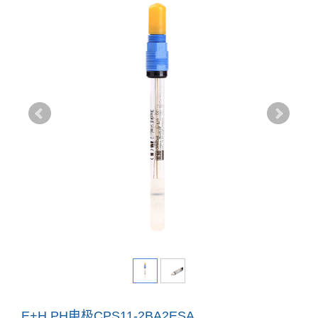
E+H PH电极CPS11-2BA2ESA