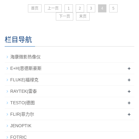
首页
上一页
1
2
3
4
5
下一页
末页
栏目导航
海康微影热像仪
+
E+H|恩德斯豪斯
+
FLUKE|福禄克
+
RAYTEK|雷泰
+
TESTO|德图
+
FLIR|菲力尔
JENOPTIK
FOTRIC