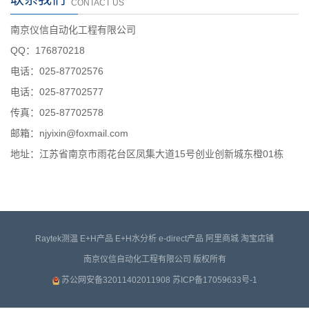
CONTACT US
南京仪信自动化工程有限公司
QQ：176870218
电话：025-87702576
电话：025-87702577
传真：025-87702578
邮箱：njyixin@foxmail.com
地址：江苏省南京市雨花台区凤集大道15号创业创新城东橙01栋
Raytek测温
E+H产品
E+H水分析
e-direct产品
阿里商城
淘宝店铺
南京仪信自动化工程有限公司 版权所有
苏公网安备32011402011908
苏ICP备17059633号-1