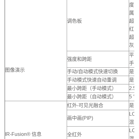
度、
属、
调色板
超对
红、
超反
灰度
平滑
强度和跨距
手动
图像演示
手动/自动模式快速切换
是
手动模式快速自动重调
是
最小跨距（手动模式）
2.5 
最小跨距（自动模式）
5 °C
红外-可见光融合
是
LC
画中画(PIP)
混合
LC
IR-Fusion® 信息
全红外
混合