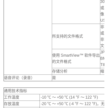
30
或30
像；
US
非辐射
或全
所支持的文件格式
非辐射
文件
JP
使用 SmartView™ 软件导出
BM
的文件格式
TIF
存储分析
缩略
语音评论（录音）
是
通用技术指标
工作温度
-10 ℃ ～ +50 ℃ (14 ℉ ～ 122 ℉)
存放温度
-20 ℃ ～ +50 ℃ (-4 ℉ ～ 122 ℉)，