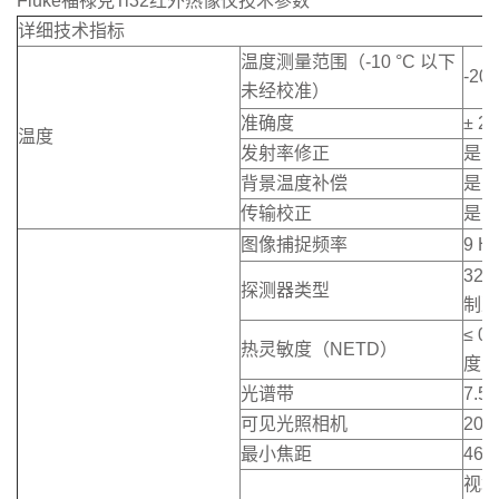
Fluke福禄克Ti32红外热像仪技术参数
详细技术指标
温度测量范围（-10 °C 以下
-20
未经校准）
准确度
± 
温度
发射率修正
是
背景温度补偿
是
传输校正
是
图像捕捉频率
9 H
32
探测器类型
制冷
≤ 0
热灵敏度（NETD）
度时
光谱带
7.5
可见光照相机
20
最小焦距
46 
视场角