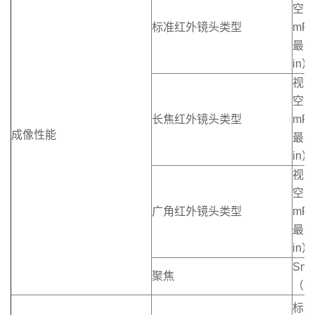
空间
标准红外镜头类型
mR
最小
in）
视场角
空间
长焦红外镜头类型
mR
成像性能
最小
in）
视场角
空间
广角红外镜头类型
mR
最小
in）
Sm
聚焦
（手
标准