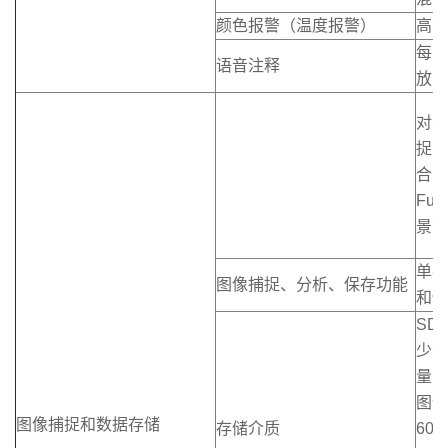
颜色报警（温度报警）
高温
每幅
语音注释
放
对于
捉的
合比
Fu
景温
单手
图像捕捉、分析、保存功能
和保
SD
少可
量 
图像
图像捕捉和数据存储
存储介质
60