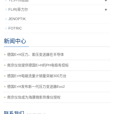
+
TESTO|德图
+
FLIR|菲力尔
JENOPTIK
FOTRIC
新闻中心
德国E+H压力、差压变送器在半导体
南京仪信提供德国E+H的PH电极有偿标
德国E+H电磁流量计销量突破300万台
德国E+H发布新一代压力变送器Evo2
南京仪信成为海康微影热像仪授权
联系我们