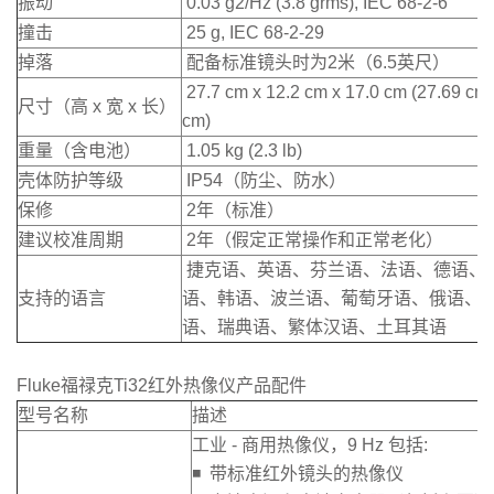
振动
0.03 g2/Hz (3.8 grms), IEC 68-2-6
撞击
25 g, IEC 68-2-29
掉落
配备标准镜头时为2米（6.5英尺）
27.7 cm x 12.2 cm x 17.0 cm (27.69 cm 
尺寸（高 x 宽 x 长）
cm)
重量（含电池）
1.05 kg (2.3 lb)
壳体防护等级
IP54（防尘、防水）
保修
2年（标准）
建议校准周期
2年（假定正常操作和正常老化）
捷克语、英语、芬兰语、法语、德语、
支持的语言
语、韩语、波兰语、葡萄牙语、俄语、
语、瑞典语、繁体汉语、土耳其语
Fluke福禄克Ti32红外热像仪产品配件
型号名称
描述
工业 - 商用热像仪，9 Hz 包括:
◾ 带标准红外镜头的热像仪